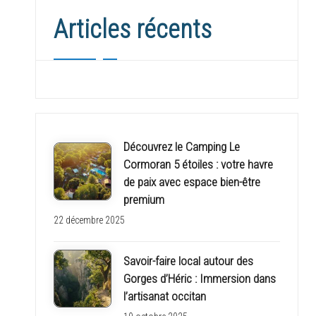
e
Articles récents
x
p
r
e
Découvrez le Camping Le
s
Cormoran 5 étoiles : votre havre
de paix avec espace bien-être
s
premium
22 décembre 2025
Savoir-faire local autour des
Gorges d’Héric : Immersion dans
l’artisanat occitan